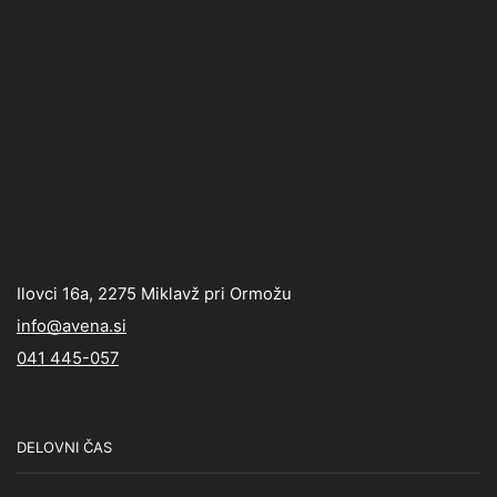
Ilovci 16a, 2275 Miklavž pri Ormožu
info@avena.si
041 445-057
DELOVNI ČAS