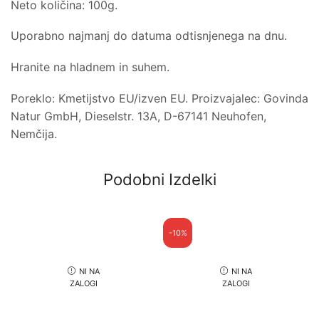
Neto količina: 100g.
Uporabno najmanj do datuma odtisnjenega na dnu.
Hranite na hladnem in suhem.
Poreklo: Kmetijstvo EU/izven EU. Proizvajalec: Govinda
Natur GmbH, Dieselstr. 13A, D-67141 Neuhofen,
Nemčija.
Podobni Izdelki
-10%
NI NA
NI NA
ZALOGI
ZALOGI