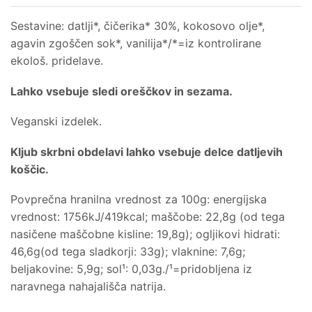
Sestavine: datlji*, čičerika* 30%, kokosovo olje*,
agavin zgoščen sok*, vanilija*/*=iz kontrolirane
ekološ. pridelave.
Lahko vsebuje sledi oreščkov in sezama.
Veganski izdelek.
Kljub skrbni obdelavi lahko vsebuje delce datljevih
koščic.
Povprečna hranilna vrednost za 100g: energijska
vrednost: 1756kJ/419kcal; maščobe: 22,8g (od tega
nasičene maščobne kisline: 19,8g); ogljikovi hidrati:
46,6g(od tega sladkorji: 33g); vlaknine: 7,6g;
beljakovine: 5,9g; sol¹: 0,03g./¹=pridobljena iz
naravnega nahajališča natrija.