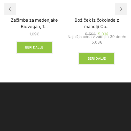
Začimba za medenjake
Božiček iz čokolade z
Biovegan, 1...
mandlji Co...
1,09
€
5,59
€
5,03
€
Najnižja cena v zadnjih 30 dneh:
5,03
€
BERI DALJE
BERI DALJE