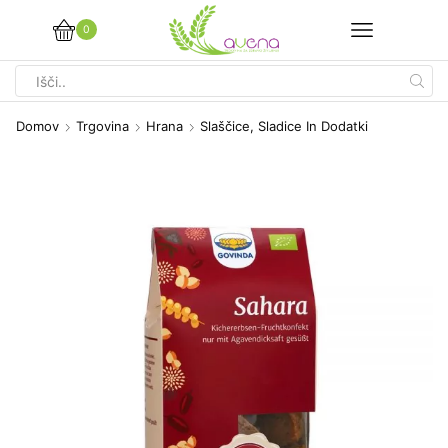
0
Search
input
Domov
Trgovina
Hrana
Slaščice, Sladice In Dodatki