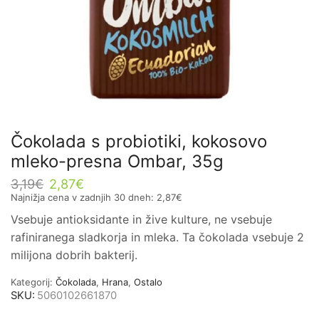
Čokolada s probiotiki, kokosovo
mleko-presna Ombar, 35g
3,19
€
2,87
€
Najnižja cena v zadnjih 30 dneh:
2,87
€
Vsebuje antioksidante in žive kulture, ne vsebuje
rafiniranega sladkorja in mleka. Ta čokolada vsebuje 2
milijona dobrih bakterij.
Kategorij:
Čokolada
,
Hrana
,
Ostalo
SKU:
5060102661870