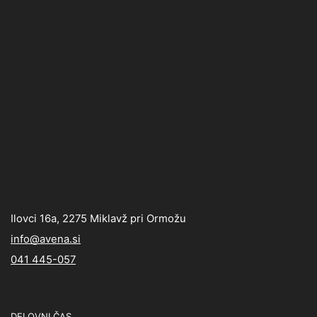
Ilovci 16a, 2275 Miklavž pri Ormožu
info@avena.si
041 445-057
DELOVNI ČAS