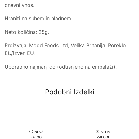
dnevni vnos.
Hraniti na suhem in hladnem.
Neto količina: 35g.
Proizvaja: Mood Foods Ltd, Velika Britanija. Poreklo
EU/izven EU.
Uporabno najmanj do (odtisnjeno na embalaži).
Podobni Izdelki
NI NA
NI NA
ZALOGI
ZALOGI