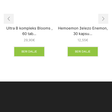
Ultra B kompleks Blooms ,
Hemoemon železo Enemon,
60 tab...
30 kapsu...
29,90
€
12,55
€
BERI DALJE
BERI DALJE