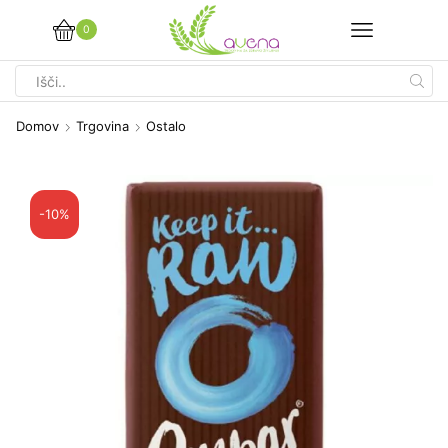
0
Search
input
Domov
Trgovina
Ostalo
-10%