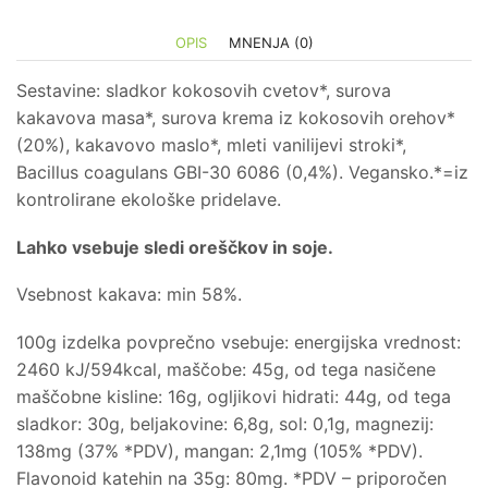
OPIS
MNENJA (0)
Sestavine: sladkor kokosovih cvetov*, surova
kakavova masa*, surova krema iz kokosovih orehov*
(20%), kakavovo maslo*, mleti vanilijevi stroki*,
Bacillus coagulans GBI-30 6086 (0,4%). Vegansko.*=iz
kontrolirane ekološke pridelave.
Lahko vsebuje sledi oreščkov in soje.
Vsebnost kakava: min 58%.
100g izdelka povprečno vsebuje: energijska vrednost:
2460 kJ/594kcal, maščobe: 45g, od tega nasičene
maščobne kisline: 16g, ogljikovi hidrati: 44g, od tega
sladkor: 30g, beljakovine: 6,8g, sol: 0,1g, magnezij:
138mg (37% *PDV), mangan: 2,1mg (105% *PDV).
Flavonoid katehin na 35g: 80mg. *PDV – priporočen