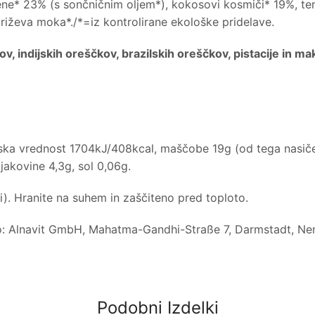
ljene* 23% (s sončničnim oljem*), kokosovi kosmiči* 19%, 
 riževa moka*./*=iz kontrolirane ekološke pridelave.
v, indijskih oreščkov, brazilskih oreščkov, pistacije in m
ska vrednost 1704kJ/408kcal, maščobe 19g (od tega nasičen
ljakovine 4,3g, sol 0,06g.
. Hranite na suhem in zaščiteno pred toploto.
o: Alnavit GmbH, Mahatma-Gandhi-Straße 7, Darmstadt, Nem
Podobni Izdelki