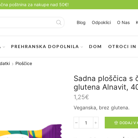
ačna poštnina za nakupe nad 50€!
Blog
Odpoklici
O Nas
Search
input
A
PREHRANSKA DOPOLNILA
DOM
OTROCI IN
datki
Ploščice
Sadna ploščica s 
glutena Alnavit, 4
1,25
€
Veganska, brez glutena.
DODAJ V 
Sadna
ploščica
s