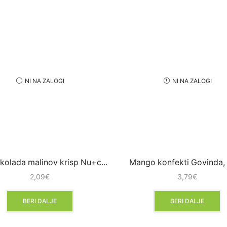
NI NA ZALOGI
NI NA ZALOGI
kolada malinov krisp Nu+c...
Mango konfekti Govinda,
2,09
€
3,79
€
BERI DALJE
BERI DALJE