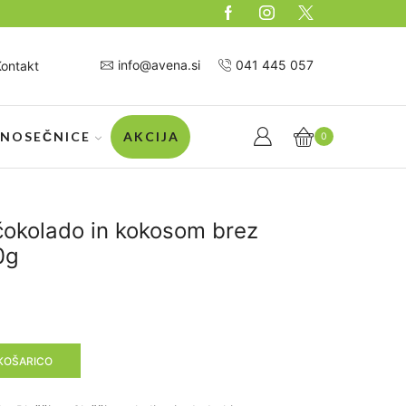
Izdelke iz zaloge naročen
info@avena.si
041 445 057
Kontakt
 NOSEČNICE
AKCIJA
0
čokolado in kokosom brez
0g
KOŠARICO