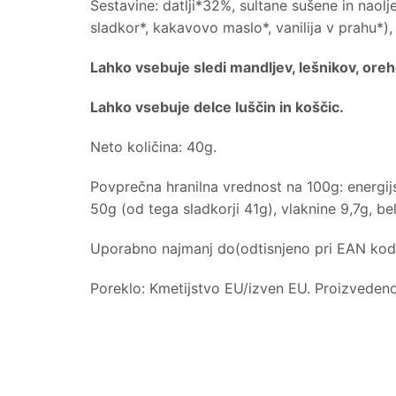
Sestavine: datlji*32%, sultane sušene in nao
sladkor*, kakavovo maslo*, vanilija v prahu*),
Lahko vsebuje sledi mandljev, lešnikov, oreho
Lahko vsebuje delce luščin in koščic.
Neto količina: 40g.
Povprečna hranilna vrednost na 100g: energij
50g (od tega sladkorji 41g), vlaknine 9,7g, be
Uporabno najmanj do(odtisnjeno pri EAN kodi)
Poreklo: Kmetijstvo EU/izven EU. Proizveden