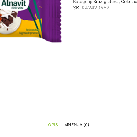
Kategorij:
Brez glutena
,
Čokola
čokolado
SKU:
42420552
in
kokosom
brez
glutena
Alnavit,
40g
količina
OPIS
MNENJA (0)