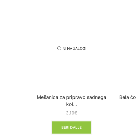
NI NA ZALOGI
Mešanica za pripravo sadnega
Bela čo
kol...
3,19
€
BERI DALJE