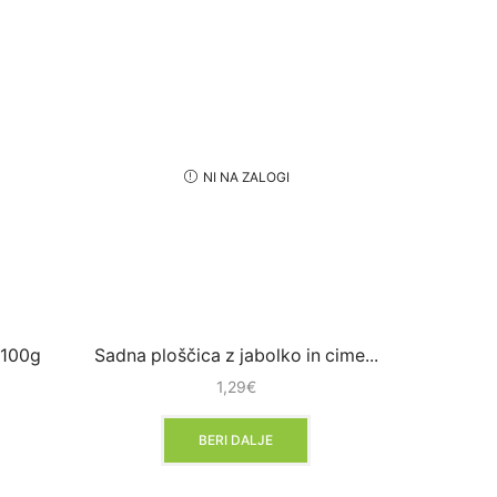
-10%
NI NA ZALOGI
 100g
Sadna ploščica z jabolko in cime...
Step
1,29
€
Najnižja c
BERI DALJE