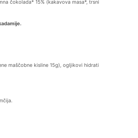
temna čokolada* 15% (kakavova masa*, trsni
akadamije.
e maščobne kisline 15g), ogljikovi hidrati
čija.